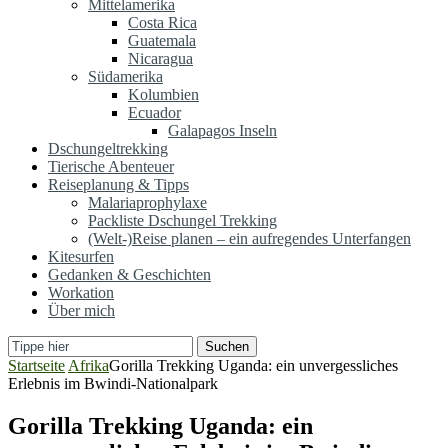
Mittelamerika
Costa Rica
Guatemala
Nicaragua
Südamerika
Kolumbien
Ecuador
Galapagos Inseln
Dschungeltrekking
Tierische Abenteuer
Reiseplanung & Tipps
Malariaprophylaxe
Packliste Dschungel Trekking
(Welt-)Reise planen – ein aufregendes Unterfangen
Kitesurfen
Gedanken & Geschichten
Workation
Über mich
Suchen
Startseite
Afrika
Gorilla Trekking Uganda: ein unvergessliches
Erlebnis im Bwindi-Nationalpark
Gorilla Trekking Uganda: ein