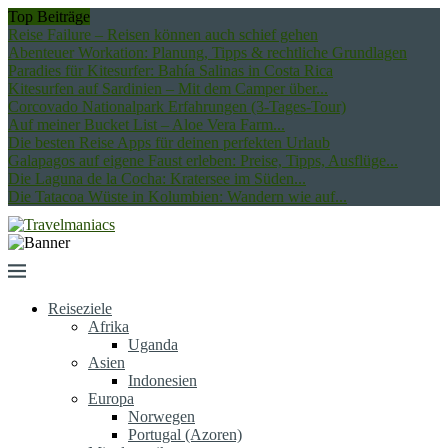
Top Beiträge
Reise Failure – Reisen können auch schief gehen
Abenteuer Workation: Planung, Tipps & rechtliche Grundlagen
Paradies für Kitesurfer: Bahía Salinas in Costa Rica
Kitesurfen auf Sardinien – Mit dem Camper über...
Corcovado Nationalpark Erfahrungen (3-Tages-Tour)
Auf meiner Bucket List – Aloe Vera Farm...
Die besten Reise Apps für deinen perfekten Urlaub
Galapagos auf eigene Faust erleben: Preise, Tipps, Ausflüge...
Die Laguna de la Cocha: Kratersee im Süden...
Die Tatacoa Wüste in Kolumbien: Wandern wie auf...
Reiseziele
Afrika
Uganda
Asien
Indonesien
Europa
Norwegen
Portugal (Azoren)