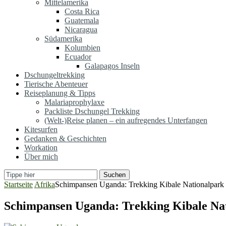
Mittelamerika
Costa Rica
Guatemala
Nicaragua
Südamerika
Kolumbien
Ecuador
Galapagos Inseln
Dschungeltrekking
Tierische Abenteuer
Reiseplanung & Tipps
Malariaprophylaxe
Packliste Dschungel Trekking
(Welt-)Reise planen – ein aufregendes Unterfangen
Kitesurfen
Gedanken & Geschichten
Workation
Über mich
Suchen
Startseite
Afrika
Schimpansen Uganda: Trekking Kibale Nationalpark
Schimpansen Uganda: Trekking Kibale Na