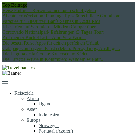
Top Beiträge
Reise Failure – Reisen können auch schief gehen
Abenteuer Workation: Planung, Tipps & rechtliche Grundlagen
Paradies für Kitesurfer: Bahía Salinas in Costa Rica
Kitesurfen auf Sardinien – Mit dem Camper über...
Corcovado Nationalpark Erfahrungen (3-Tages-Tour)
Auf meiner Bucket List – Aloe Vera Farm...
Die besten Reise Apps für deinen perfekten Urlaub
Galapagos auf eigene Faust erleben: Preise, Tipps, Ausflüge...
Die Laguna de la Cocha: Kratersee im Süden...
Die Tatacoa Wüste in Kolumbien: Wandern wie auf...
Reiseziele
Afrika
Uganda
Asien
Indonesien
Europa
Norwegen
Portugal (Azoren)