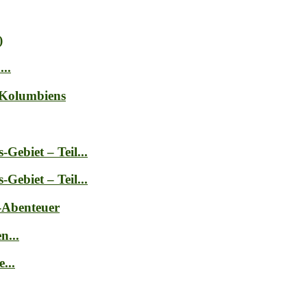
)
..
 Kolumbiens
ebiet – Teil...
ebiet – Teil...
-Abenteuer
n...
...