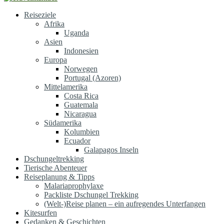
Reiseziele
Afrika
Uganda
Asien
Indonesien
Europa
Norwegen
Portugal (Azoren)
Mittelamerika
Costa Rica
Guatemala
Nicaragua
Südamerika
Kolumbien
Ecuador
Galapagos Inseln
Dschungeltrekking
Tierische Abenteuer
Reiseplanung & Tipps
Malariaprophylaxe
Packliste Dschungel Trekking
(Welt-)Reise planen – ein aufregendes Unterfangen
Kitesurfen
Gedanken & Geschichten