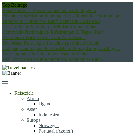
Top Beiträge
Reise Failure – Reisen können auch schief gehen
Abenteuer Workation: Planung, Tipps & rechtliche Grundlagen
Paradies für Kitesurfer: Bahía Salinas in Costa Rica
Kitesurfen auf Sardinien – Mit dem Camper über...
Corcovado Nationalpark Erfahrungen (3-Tages-Tour)
Auf meiner Bucket List – Aloe Vera Farm...
Die besten Reise Apps für deinen perfekten Urlaub
Galapagos auf eigene Faust erleben: Preise, Tipps, Ausflüge...
Die Laguna de la Cocha: Kratersee im Süden...
Die Tatacoa Wüste in Kolumbien: Wandern wie auf...
Reiseziele
Afrika
Uganda
Asien
Indonesien
Europa
Norwegen
Portugal (Azoren)